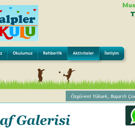
Mus
T
Özgüveni Yüksek, Başarılı Çocu
af Galerisi