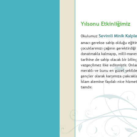
Yılsonu Etkinliğimiz
Sevimli Minik Kalpl
Okulumuz 
amacı gerekse sahip olduğu eğiti
çocuklarımızı çağının gerektirdiği
donatmakla kalmayıp, milli-manev
tarihine de sahip olacak bir bilin
vazgeçilmez ilke edinmiştir. Onlar
meraklı ve bunu en güzel şekilde
gençler olarak karşımıza çıakcakla
İslam alemine faydalı nice hizmet
tamdır. 