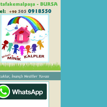
tafakemalpaşa - BURSA
0918550
el:
505 
+90 
klar, İnançlı Nesiller Yuvası