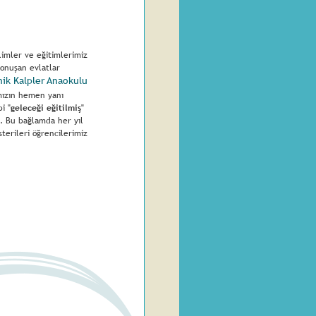
ilimler ve eğitimlerimiz 
konuşan evlatlar 
nik Kalpler Anaokulu 
ımızın hemen yanı 
i "
geleceği eğitilmiş
" 
. Bu bağlamda her yıl 
terileri öğrencilerimiz 