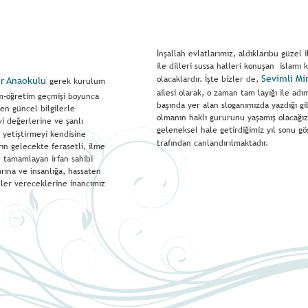
İnşallah evlatlarımız, aldıklarıbu güzel 
ile dilleri sussa halleri konuşan  islamı 
Sevimli Mi
olacaklardır. İşte bizler de, 
er Anaokulu
gerek kurulum 
ailesi olarak, o zaman tam layığı ile ad
m-öğretim geçmişi boyunca 
başında yer alan sloganımızda yazdığı gib
 en güncel bilgilerle 
olmanın haklı gururunu yaşamış olacağız
i değerlerine ve şanlı 
geleneksel hale getirdiğimiz yıl sonu gös
ç yetiştirmeyi kendisine 
trafından canlandırılmaktadır.
ın gelecekte ferasetli, ilme 
 tamamlayan irfan sahibi 
rına ve insanlığa, hassaten 
ler vereceklerine inancımız 