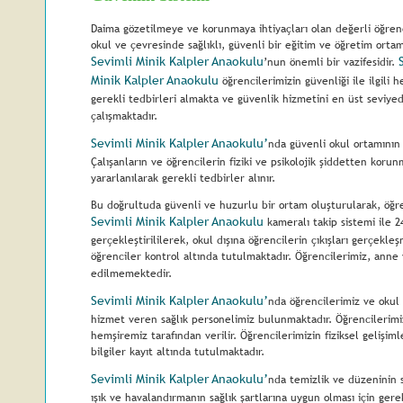
Daima gözetilmeye ve korunmaya ihtiyaçları olan değerli öğren
okul ve çevresinde sağlıklı, güvenli bir eğitim ve öğretim orta
Sevimli Minik Kalpler Anaokulu
’nun önemli bir vazifesidir. 
Minik Kalpler Anaokulu
 öğrencilerimizin güvenliği ile ilgili 
gerekli tedbirleri almakta ve güvenlik hizmetini en üst seviye
çalışmaktadır. 
Sevimli Minik Kalpler Anaokulu’
nda güvenli okul ortamının 
Çalışanların ve öğrencilerin fiziki ve psikolojik şiddetten korun
yararlanılarak gerekli tedbirler alınır.
Bu doğrultuda güvenli ve huzurlu bir ortam oluşturularak, öğre
Sevimli Minik Kalpler Anaokulu
 kameralı takip sistemi ile 
gerçekleştirililerek, okul dışına öğrencilerin çıkışları gerçek
öğrenciler kontrol altında tutulmaktadır. Öğrencilerimiz, anne 
edilmemektedir. 
Sevimli Minik Kalpler Anaokulu’
nda öğrencilerimiz ve okul 
hizmet veren sağlık personelimiz bulunmaktadır. Öğrencilerimizi
hemşiremiz tarafından verilir. Öğrencilerimizin fiziksel gelişimler
bilgiler kayıt altında tutulmaktadır.
Sevimli Minik Kalpler Anaokulu’
nda temizlik ve düzeninin s
ışık ve havalandırmanın sağlık şartlarına uygun olması için ger