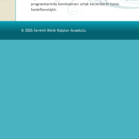
programlarında benimsenen ortak becerilerin tümü 
hedeflenmiştir.
© 2026 Sevimli Minik Kalpler Anaokulu