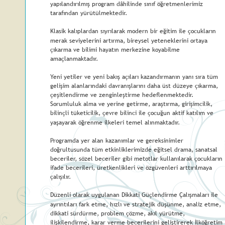
yapılandırılmış program dâhilinde sınıf öğretmenlerimiz 
tarafından yürütülmektedir.                                  
Klasik kalıplardan sıyrılarak modern bir eğitim ile çocukların 
merak seviyelerini artırma, bireysel yeteneklerini ortaya 
çıkarma ve bilimi hayatın merkezine koyabilme 
amaçlanmaktadır.
Yeni yetiler ve yeni bakış açıları kazandırmanın yanı sıra tüm 
gelişim alanlarındaki davranışlarını daha üst düzeye çıkarma, 
çeşitlendirme ve zenginleştirme hedeflenmektedir. 
Sorumluluk alma ve yerine getirme, araştırma, girişimcilik, 
bilinçli tüketicilik, çevre bilinci ile çocuğun aktif katılım ve 
yaşayarak öğrenme ilkeleri temel alınmaktadır.
Programda yer alan kazanımlar ve gereksinimler 
doğrultusunda tüm etkinliklerimizde eğitsel drama, sanatsal 
beceriler, sözel beceriler gibi metotlar kullanılarak çocukların 
ifade becerileri, üretkenlikleri ve özgüvenleri arttırılmaya 
çalışılır. 
Düzenli olarak uygulanan Dikkati Güçlendirme Çalışmaları ile 
ayrıntıları fark etme, hızlı ve stratejik düşünme, analiz etme, 
dikkati sürdürme, problem çözme, akıl yürütme, 
ilişkilendirme, karar verme becerilerini geliştirerek İlköğretim 